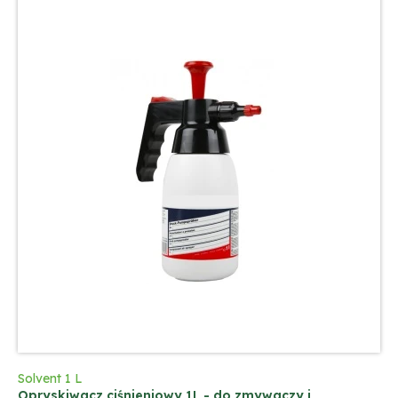
Solvent 1 L
Opryskiwacz ciśnieniowy 1L - do zmywaczy i