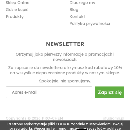
Sklep Online
Dlaczego my
Gdzie kupić
Blog
Produkty
Kontakt
Polityka prywatności
NEWSLETTER
Otrzymuj jako pierwszy informacje o promocjach i
nowościach.
Za zapisanie do newslettera otrzymasz kod rabatowy 10%
na wszystkie nieprzecenione produkty w naszym sklepie.
Spokojnie, nie spamujemy.
Zapisz się
Copyrights © 2026 PRO-CHEM
studiomh.pl
Ta strona wykorzystuje pliki COOKIE zgodnie z ustawieniami Twojej
przeglądarki. Więcej na ten temat możesz przeczytać w polityce