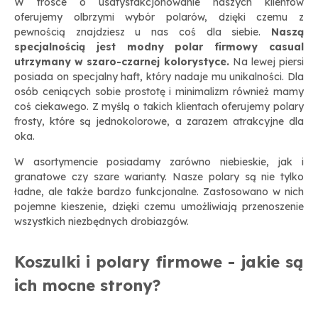
W trosce o usatysfakcjonowanie naszych klientów
oferujemy olbrzymi wybór polarów, dzięki czemu z
pewnością znajdziesz u nas coś dla siebie.
Naszą
specjalnością jest modny polar firmowy casual
utrzymany w szaro-czarnej kolorystyce.
Na lewej piersi
posiada on specjalny haft, który nadaje mu unikalności. Dla
osób ceniących sobie prostotę i minimalizm również mamy
coś ciekawego. Z myślą o takich klientach oferujemy polary
frosty, które są jednokolorowe, a zarazem atrakcyjne dla
oka.
W asortymencie posiadamy zarówno niebieskie, jak i
granatowe czy szare warianty. Nasze polary są nie tylko
ładne, ale także bardzo funkcjonalne. Zastosowano w nich
pojemne kieszenie, dzięki czemu umożliwiają przenoszenie
wszystkich niezbędnych drobiazgów.
Koszulki i polary firmowe - jakie są
ich mocne strony?