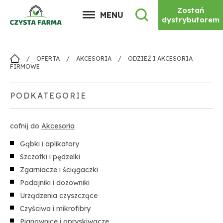
Zostań
MENU
dystrybutorem
/
OFERTA
/
AKCESORIA
/
ODZIEŻ I AKCESORIA
FIRMOWE
PODKATEGORIE
cofnij do
Akcesoria
Gąbki i aplikatory
Szczotki i pędzelki
Zgarniacze i ściągaczki
Podajniki i dozowniki
Urządzenia czyszczące
Czyściwa i mikrofibry
Pianownice i opryskiwacze